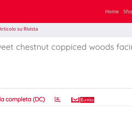
Home
Sfo
rticolo su Rivista
weet chestnut coppiced woods fac
a completa (DC)