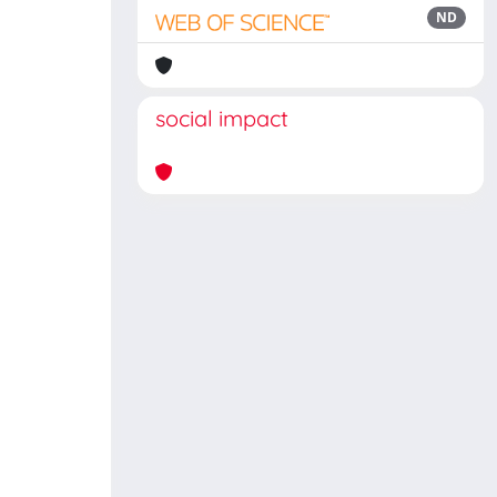
ND
social impact