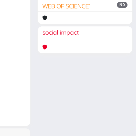
ND
social impact