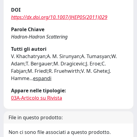
DOI
https://dx.doi.org/10.1007/JHEP05(2011)029
Parole Chiave
Hadron-Hadron Scattering
Tutti gli autori
V. Khachatryan;A. M. Sirunyan;A. Tumasyan;W.
Adam;T. Bergauer;M. Dragicevic;J. Eroe;C.
Fabjan;M. Friedl;R. Fruehwirth;V. M. Ghete;J.
Hamme
...
espandi
Appare nelle tipologie:
03A-Articolo su Rivista
File in questo prodotto:
Non ci sono file associati a questo prodotto.