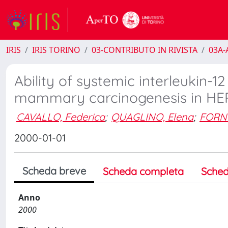
IRIS
IRIS TORINO
03-CONTRIBUTO IN RIVISTA
03A-A
Ability of systemic interleukin-
mammary carcinogenesis in HER
CAVALLO, Federica
;
QUAGLINO, Elena
;
FORNI
2000-01-01
Scheda breve
Scheda completa
Sched
Anno
2000