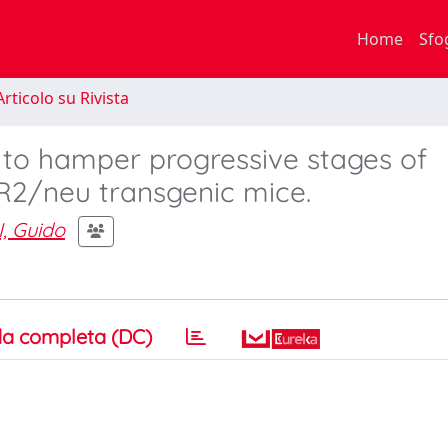
Home
Sfo
rticolo su Rivista
12 to hamper progressive stages of
2/neu transgenic mice.
, Guido
a completa (DC)