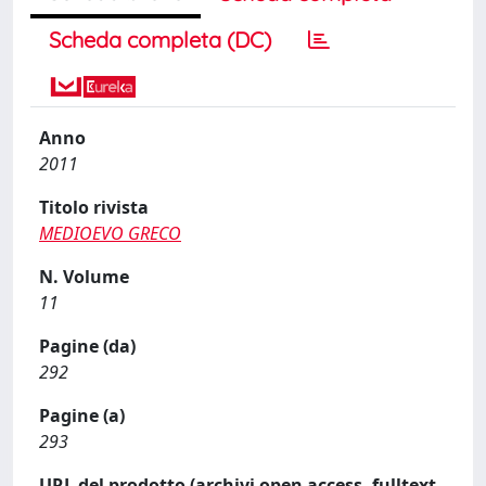
Scheda completa (DC)
Anno
2011
Titolo rivista
MEDIOEVO GRECO
N. Volume
11
Pagine (da)
292
Pagine (a)
293
URL del prodotto (archivi open access, fulltext