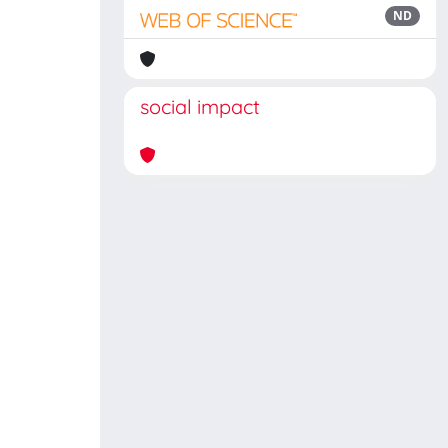
ND
social impact