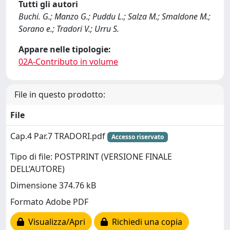
Tutti gli autori
Buchi. G.; Manzo G.; Puddu L.; Salza M.; Smaldone M.;
Sorano e.; Tradori V.; Urru S.
Appare nelle tipologie:
02A-Contributo in volume
File in questo prodotto:
File
Cap.4 Par.7 TRADORI.pdf
Accesso riservato
Tipo di file: POSTPRINT (VERSIONE FINALE
DELL’AUTORE)
Dimensione 374.76 kB
Formato Adobe PDF
Visualizza/Apri
Richiedi una copia