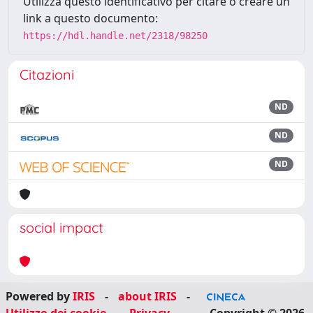
Utilizza questo identificativo per citare o creare un
link a questo documento:
https://hdl.handle.net/2318/98250
Citazioni
ND
ND
ND
social impact
Powered by
IRIS
-
about IRIS
-