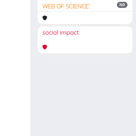
ND
social impact