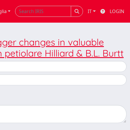
glia
IT
LOGIN
igger changes in valuable
tiolare Hilliard & B.L. Burtt