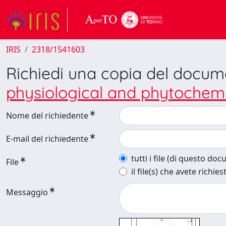
IRIS
2318/1541603
Richiedi una copia del docu
physiological and phytochemic
Nome del richiedente
E-mail del richiedente
tutti i file (di questo do
File
il file(s) che avete richies
Messaggio