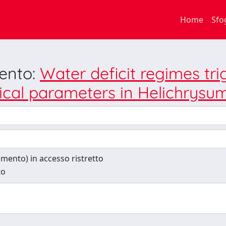
Home
Sfo
mento:
Water deficit regimes tr
al parameters in Helichrysum pe
cumento) in accesso ristretto
to