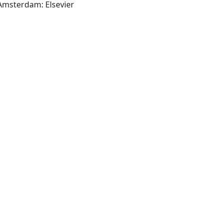
Tokyo; Oxford; New York; Amsterdam: Elsevier