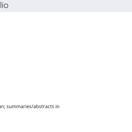
io
English:(French and German; summaries/abstracts in