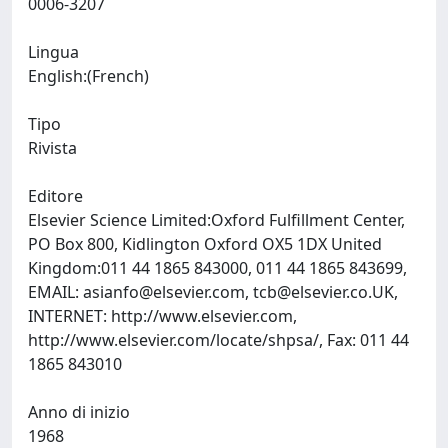
0006-3207
Lingua
English:(French)
Tipo
Rivista
Editore
Elsevier Science Limited:Oxford Fulfillment Center,
PO Box 800, Kidlington Oxford OX5 1DX United
Kingdom:011 44 1865 843000, 011 44 1865 843699,
EMAIL:
asianfo@elsevier.com
,
tcb@elsevier.co.UK
,
INTERNET: http://www.elsevier.com,
http://www.elsevier.com/locate/shpsa/, Fax: 011 44
1865 843010
Anno di inizio
1968