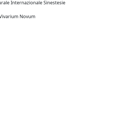
urale Internazionale Sinestesie
Montella (AV) : Accademia Vivarium Novum