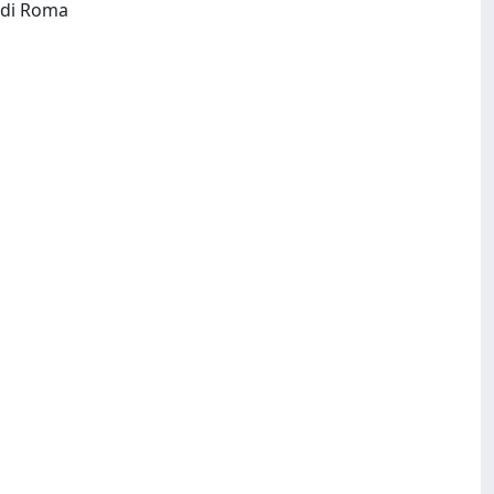
Roma : Dipartimento di studi europei, americani e interculturali, Sapienza - Università di Roma