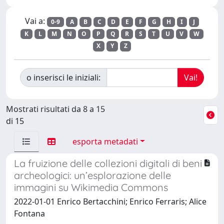
Vai a:
0-9
A
B
C
D
E
F
G
H
I
J
K
L
M
N
O
P
Q
R
S
T
U
V
W
X
Y
Z
o inserisci le iniziali:
Mostrati risultati da 8 a 15
di 15
esporta metadati
La fruizione delle collezioni digitali di beni
archeologici: un’esplorazione delle
immagini su Wikimedia Commons
2022-01-01 Enrico Bertacchini; Enrico Ferraris; Alice
Fontana