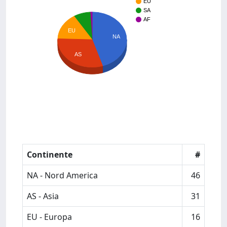
EU
SA
AF
EU
NA
AS
Continente
#
NA - Nord America
46
AS - Asia
31
EU - Europa
16