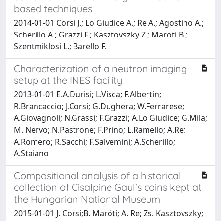
based techniques
2014-01-01 Corsi J.; Lo Giudice A.; Re A.; Agostino A.;
Scherillo A.; Grazzi F.; Kasztovszky Z.; Maroti B.;
Szentmiklosi L.; Barello F.
Characterization of a neutron imaging
setup at the INES facility
2013-01-01 E.A.Durisi; L.Visca; F.Albertin;
R.Brancaccio; J.Corsi; G.Dughera; W.Ferrarese;
A.Giovagnoli; N.Grassi; F.Grazzi; A.Lo Giudice; G.Mila;
M. Nervo; N.Pastrone; F.Prino; L.Ramello; A.Re;
A.Romero; R.Sacchi; F.Salvemini; A.Scherillo;
A.Staiano
Compositional analysis of a historical
collection of Cisalpine Gaul's coins kept at
the Hungarian National Museum
2015-01-01 J. Corsi;B. Maróti; A. Re; Zs. Kasztovszky;