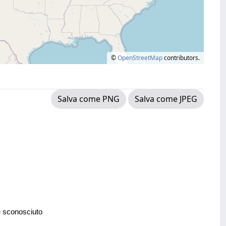
©
OpenStreetMap
contributors.
Salva come PNG
Salva come JPEG
e sconosciuto