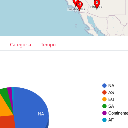
e
Categoria
Tempo
NA
AS
EU
SA
Continent
NA
AF