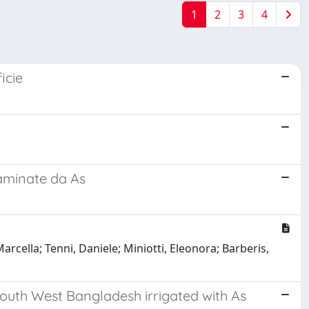
1
2
3
4
icie
taminate da As
arcella; Tenni, Daniele; Miniotti, Eleonora; Barberis,
 South West Bangladesh irrigated with As