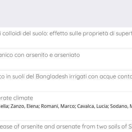
olloidi del suolo: effetto sulle proprietà di superf
nico con arsenito e arseniato
co in suoli del Bangladesh irrigati con acque con
erate climate
isella; Zanzo, Elena; Romani, Marco; Cavalca, Lucia; Sodano, M
elease of arsenite and arsenate from two soils of