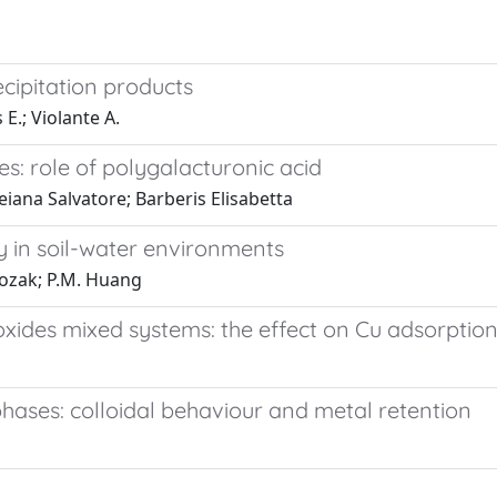
ecipitation products
 E.; Violante A.
tes: role of polygalacturonic acid
eiana Salvatore; Barberis Elisabetta
y in soil-water environments
 Kozak; P.M. Huang
 oxides mixed systems: the effect on Cu adsorptio
phases: colloidal behaviour and metal retention