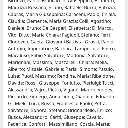
Bironzo, Paolo; Brancaccio, Giuseppina; Brunetto,
Maurizia Rossana; Bruno, Raffaele; Burra, Patrizia;
Cabras, Maria Giuseppina; Caraceni, Paolo; Chialà,
Claudia; Clemente, Maria Grazia; Colli, Agostino;
Daniele, Bruno; De Gasperi, Elisabetta; Di Marco,
Vito; Ditto, Maria Chiara; Fagiuoli, Stefano; Ferri,
Clodoveo; Gaeta, Giovanni Battista; Grossi, Paolo
Antonio; Imperatrice, Barbara; Lampertico, Pietro;
Macaluso, Fabio Salvatore; Madonia, Salvatore;
Marignani, Massimo; Mazzarelli, Chiara; Mella,
Alberto; Missale, Gabriele; Parisi, Simone; Pasulo,
Luisa; Puoti, Massimo; Rendina, Maria; Ribaldone,
Davide; Rossi, Giuseppe; Toniutto, Pierluigi; Tucci,
Alessandra; Vajro, Pietro; Viganò, Mauro; Volpes,
Riccardo; Zignego, Anna Linda; Giannini, Edoardo
G.; Miele, Luca; Russo, Francesco Paolo; Petta,
Salvatore; Bonora, Stefano; Brignardello, Enrico;
Busca, Alessandro; Cariti, Giuseppe; Cavallo,
Federica; Conforti, Massimiliano; Coscia, Marta;