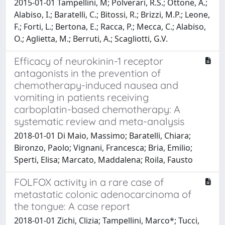
2015-01-01 Tampellini, M; Polverari, R.S.; Ottone, A.;
Alabiso, I.; Baratelli, C.; Bitossi, R.; Brizzi, M.P.; Leone,
F.; Forti, L.; Bertona, E.; Racca, P.; Mecca, C.; Alabiso,
O.; Aglietta, M.; Berruti, A.; Scagliotti, G.V.
Efficacy of neurokinin-1 receptor
antagonists in the prevention of
chemotherapy-induced nausea and
vomiting in patients receiving
carboplatin-based chemotherapy: A
systematic review and meta-analysis
2018-01-01 Di Maio, Massimo; Baratelli, Chiara;
Bironzo, Paolo; Vignani, Francesca; Bria, Emilio;
Sperti, Elisa; Marcato, Maddalena; Roila, Fausto
FOLFOX activity in a rare case of
metastatic colonic adenocarcinoma of
the tongue: A case report
2018-01-01 Zichi, Clizia; Tampellini, Marco*; Tucci,