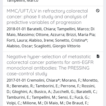
Tampellini, Marco
MMC/UFT/LV in refractory colorectal
cancer: phase II study and analysis of
predictive variables of progression
2018-01-01 Baratelli, Chiara; Tampellini, Marco; Di
Maio, Massimo; Ottone, Azzurra; Brizzi, Maria Pia;
Forti, Laura; Alabiso, Irene; Sonetto, Cristina*;
Alabiso, Oscar; Scagliotti, Giorgio Vittorio
Negative hyper-selection of metastatic
colorectal cancer patients for anti-EGFR
monoclonal antibodies: The PRESSING
case-control study
2017-01-01 Cremolini, Chiara*; Morano, F.; Moretto,
R.; Berenato, R.; Tamborini, E.; Perrone, F.; Rossini,
D.; Gloghini, A.; Busico, A.; Zucchelli, G.; Baratelli, C.;
Tamburini, E.; Tampellini, M.; Sensi, E.; Fucà, G.;
Volpi, C.; Milione, M.; Di Maio, M.; De Braud, F.;