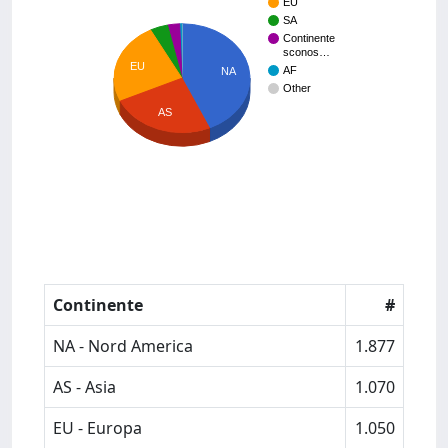
EU
SA
Continente
sconos…
EU
AF
NA
Other
AS
Continente
#
NA - Nord America
1.877
AS - Asia
1.070
EU - Europa
1.050