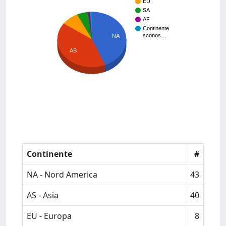
EU
SA
AF
Continente
sconos…
NA
AS
Continente
#
NA - Nord America
43
AS - Asia
40
EU - Europa
8