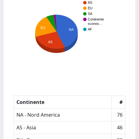
AS
EU
SA
Continente
sconos…
EU
AF
NA
AS
Continente
#
NA - Nord America
76
AS - Asia
46