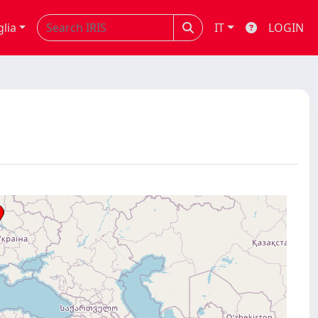
glia
IT
LOGIN