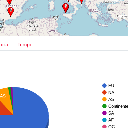
oria
Tempo
EU
NA
AS
AS
Continent
SA
AF
OC