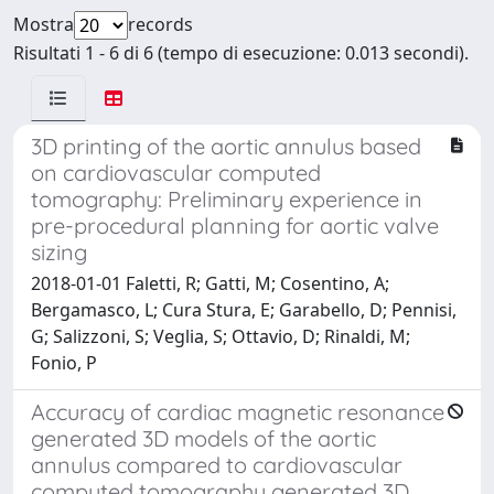
Mostra
records
Risultati 1 - 6 di 6 (tempo di esecuzione: 0.013 secondi).
3D printing of the aortic annulus based
on cardiovascular computed
tomography: Preliminary experience in
pre-procedural planning for aortic valve
sizing
2018-01-01 Faletti, R; Gatti, M; Cosentino, A;
Bergamasco, L; Cura Stura, E; Garabello, D; Pennisi,
G; Salizzoni, S; Veglia, S; Ottavio, D; Rinaldi, M;
Fonio, P
Accuracy of cardiac magnetic resonance
generated 3D models of the aortic
annulus compared to cardiovascular
computed tomography generated 3D