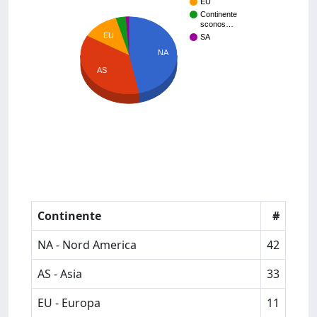
EU
Continente
sconos…
EU
SA
NA
AS
Continente
#
NA - Nord America
42
AS - Asia
33
EU - Europa
11