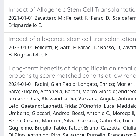
Impact of Allogeneic Stem Cell Transplantatio
2021-01-01 Zavattaro M.; Felicetti F.; Faraci D.; Scaldaferr
Brignardello E.
Impact of allogeneic stem cell transplantation
2023-01-01 Felicetti, F; Gatti, F; Faraci, D; Rosso, D; Zavat
B; Brignardello, E
Long-term benefits of dapagliflozin on renal 
propensity score matched cohorts at low renal
2024-01-01 Fadini, Gian Paolo; Longato, Enrico; Morieri,
Sara; Zugaro, Antonella; Baroni, Marco Giorgio; Andreozz
Riccardo; Cas, Alessandra Dei; Vazzana, Angela; Antonini, 
Leto, Gaetano; Leonetti, Frida; D'Onofrio, Luca; Maddalon
Umberto; Giaccari, Andrea; Bossi, Antonio C.; Meregalli, 
Berra, Cesare; Manfrini, Silvia; Garrapa, Gabriella; Lucare
Guglielmo; Broglio, Fabio; Fattor, Bruno; Cazzetta, Giu
Di Pino, Antonino; Piro, Salvatore; Purrello, Francesco; F