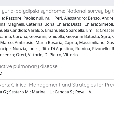
yuria-polydipsia syndrome: National survey by th
 Razzore, Paola; null, null; Peri, Alessandro; Benso, Andrea
na; Magnelli, Caterina; Bona, Chiara; Diazzi, Chiara; Simeoli, 
uela Candida; Varaldo, Emanuele; Sbardella, Emilia; Cresce
ovanna; Corona, Giovanni; Ghidella, Giovanni Battista; Sgrò,
o, Marco; Ambrosio, Maria Rosaria; Caprio, Massimiliano; Gasp
ncipe, Nunzia; Indirli, Rita; Di Agostino, Romina; Pivonello, 
cenzo; Oteri, Vittorio; Di Pietro, Vittorio
ructive pulmonary disease.
M.
vivors: Clinical Management and Strategies for Pr
G.; Sestero M.; Marinelli L.; Canosa S.; Revelli A.