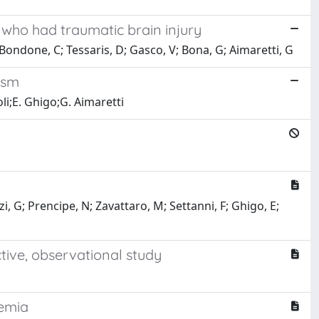
s who had traumatic brain injury
 Bondone, C; Tessaris, D; Gasco, V; Bona, G; Aimaretti, G
ism
li;E. Ghigo;G. Aimaretti
, G; Prencipe, N; Zavattaro, M; Settanni, F; Ghigo, E;
ctive, observational study
remia