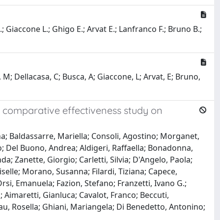
G.; Giaccone L.; Ghigo E.; Arvat E.; Lanfranco F.; Bruno B.;
ci, M; Dellacasa, C; Busca, A; Giaccone, L; Arvat, E; Bruno,
a comparative effectiveness study on
na; Baldassarre, Mariella; Consoli, Agostino; Morganet,
o; Del Buono, Andrea; Aldigeri, Raffaella; Bonadonna,
a; Zanette, Giorgio; Carletti, Silvia; D'Angelo, Paola;
iselle; Morano, Susanna; Filardi, Tiziana; Capece,
Orsi, Emanuela; Fazion, Stefano; Franzetti, Ivano G.;
o; Aimaretti, Gianluca; Cavalot, Franco; Beccuti,
au, Rosella; Ghiani, Mariangela; Di Benedetto, Antonino;