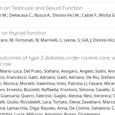
n on Testicular and Sexual Function
i M.; Dellacasa C.; Busca A.; Dionisi-Vici M.; Cattel F.; Motta 
 on thyroid function
taro, M; Fortunati, N; Marinelli, L; Leone, S; Gill, J; Dionisi-Vi
outcomes of type 2 diabetes under routine care: 
 risk
 Mario Luca; Del Prato, Stefano; Avogaro, Angelo; Solini, An
i, Francesco; Gatti, Adriano; Gatti, Adriano; De Riu, Stefan
Monica; Moretti, Valentina; Volsi, Patrizia Li; Cesare, Mirand
i, Ernesto; Buzzetti, Raffaella; Frontoni, Simona; Cavallo, G
Giancarla; Querci, Fabrizio; Gaglio, Alessia; Resi, Veronica; 
lli, Giulio; Riccialdelli, Lara; Tortato, Elena; Zavattaro, Marc
liana; Lamacchia, Olga; Rauseo, Anna; De Cosmo, Salvatore; C
rittitta, Lucia; Milluzzo, Agostino; Russo, Giuseppina