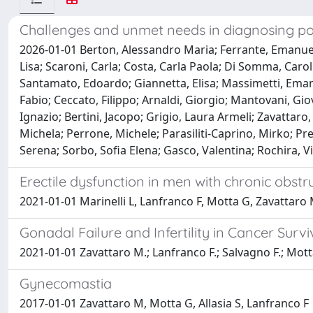
Challenges and unmet needs in diagnosing pol
2026-01-01 Berton, Alessandro Maria; Ferrante, Emanuele;
Lisa; Scaroni, Carla; Costa, Carla Paola; Di Somma, Caroli
Santamato, Edoardo; Giannetta, Elisa; Massimetti, Eman
Fabio; Ceccato, Filippo; Arnaldi, Giorgio; Mantovani, Gi
Ignazio; Bertini, Jacopo; Grigio, Laura Armeli; Zavattar
Michela; Perrone, Michele; Parasiliti-Caprino, Mirko; Pre
Serena; Sorbo, Sofia Elena; Gasco, Valentina; Rochira, Vin
Erectile dysfunction in men with chronic obst
2021-01-01 Marinelli L, Lanfranco F, Motta G, Zavattaro 
Gonadal Failure and Infertility in Cancer Sur
2021-01-01 Zavattaro M.; Lanfranco F.; Salvagno F.; Motta 
Gynecomastia
2017-01-01 Zavattaro M, Motta G, Allasia S, Lanfranco F