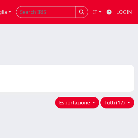
glia
IT
LOGIN
Esportazione
Tutti (17)