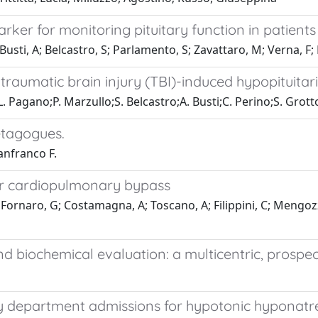
rker for monitoring pituitary function in patient
Busti, A; Belcastro, S; Parlamento, S; Zavattaro, M; Verna, F;
 traumatic brain injury (TBI)-induced hypopituitar
Pagano;P. Marzullo;S. Belcastro;A. Busti;C. Perino;S. Grotto
etagogues.
Lanfranco F.
er cardiopulmonary bypass
 Fornaro, G; Costamagna, A; Toscano, A; Filippini, C; Mengozzi
nd biochemical evaluation: a multicentric, prospe
cy department admissions for hypotonic hyponat