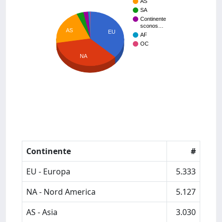
AS
SA
Continente
sconos…
AS
EU
AF
OC
NA
Continente
#
EU - Europa
5.333
NA - Nord America
5.127
AS - Asia
3.030