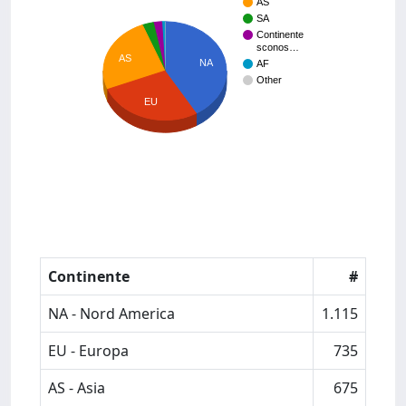
AS
SA
Continente
sconos…
AS
NA
AF
Other
EU
Continente
#
NA - Nord America
1.115
EU - Europa
735
AS - Asia
675