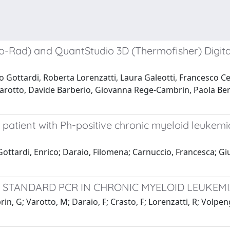
o-Rad) and QuantStudio 3D (Thermofisher) Digita
Gottardi, Roberta Lorenzatti, Laura Galeotti, Francesco Ce
a Varotto, Davide Barberio, Giovanna Rege-Cambrin, Paola Be
 patient with Ph-positive chronic myeloid leukemi
Gottardi, Enrico; Daraio, Filomena; Carnuccio, Francesca; Gi
 STANDARD PCR IN CHRONIC MYELOID LEUKEMIA
n, G; Varotto, M; Daraio, F; Crasto, F; Lorenzatti, R; Volpengo