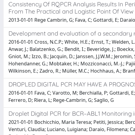
Consistency Of RQPCR Analysis Results In Pe
From The Practical and Logistic Point Of View
2013-01-01 Rege Cambrin, G; Fava, C; Gottardi, E; Daraio, 
Development and evaluation of a secondary re
2016-01-01 Cross, N.C.P.; White, H.E.; Ernst, T.; Welden, L.
Anwar, J.; Balatzenko, G.; Bendit, I.; Beveridge, J.; Boeckx
Gniot, M.; Izzo, B.; Jacquin, D.; Janssen, J.J.W.M.; Jeromi
Hohendanner, G.; Mobtaker, H.; Mozziconacci, M.-J.; Pajič, T
Wilkinson, E.; Zadro, R.; Müller, M.C.; Hochhaus, A.; Branf
DROPLED DIGITAL PCR MAY HAVE A PROGNOS
2016-01-01 Fava, C; Varotto, M; Berchialla, P; Gottardi, E;
Ferrero, D; Riera, L; Rege-Cambrin, G; Saglio, G
Droplet Digital PCR for BCR–ABL1 Monitoring i
2021-01-01 Bochicchio, Maria Teresa; Petiti, Jessica; Ber
Venturi, Claudia; Luciano, Luigiana; Daraio, Filomena; Cal