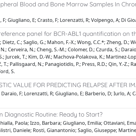
ripheral Blood and Bone Marrow Samples In Chro
F; Giugliano, E; Crasto, F; Lorenzatti, R; Volpengo, A; Di Gio
ference panel for BCR-ABL1 quantification on th
; Dietz, C.; Saglio, G.; Mahon, F.-X.; Wong, C.C.*; Zheng, D.; Wo
, N.; Cerveira, N.; Cheng, S.-M.; Colomer, D.; Czurda, S.; Daraio
n, S.; Jurcek, T.; Kim, D.-W.; Machova-Polakova, K.; Martinez-L
.; Pallisgaard, N.; Panagiotidis, P.; Press, R.D.; Qin, Y.-Z.; Ra
ord, S.
TIC VALUE FOR PREDICTING RELAPSE AFTER I
 Daraio, F; Lorenzatti, R; Giugliano, E; Barberio, D; Iurlo, A; 
n Diagnostic Routine: Ready to Start?
chialla, Paola; Izzo, Barbara; Giugliano, Emilia; Ottaviani, 
istri, Daniele; Rosti, Gianantonio; Saglio, Giuseppe; Martinell