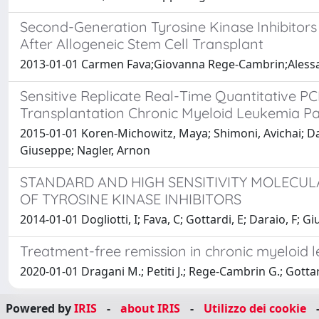
Second-Generation Tyrosine Kinase Inhibitor
After Allogeneic Stem Cell Transplant
2013-01-01 Carmen Fava;Giovanna Rege-Cambrin;Alessa
Sensitive Replicate Real-Time Quantitative 
Transplantation Chronic Myeloid Leukemia Pa
2015-01-01 Koren-Michowitz, Maya; Shimoni, Avichai; Dara
Giuseppe; Nagler, Arnon
STANDARD AND HIGH SENSITIVITY MOLECUL
OF TYROSINE KINASE INHIBITORS
2014-01-01 Dogliotti, I; Fava, C; Gottardi, E; Daraio, F; G
Treatment-free remission in chronic myeloid 
2020-01-01 Dragani M.; Petiti J.; Rege-Cambrin G.; Gottardi 
Powered by
IRIS
-
about IRIS
-
Utilizzo dei cookie