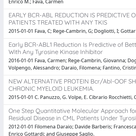
Enrico M.; Fava, Carmen
EARLY BCR-ABL REDUCTION IS PREDICTIVE 
PATIENTS TREATED WITH ANY TKIS
2015-01-01 Fava, C; Rege-Cambrin, G; Dogliotti, I; Gottardi
Early BCR-ABL1 Reduction Is Predictive of Be
With Any Tyrosine Kinase Inhibitor
2016-01-01 Fava, Carmen; Rege-Cambrin, Giovanna; Dogliot
Volpengo, Alessandro; Daraio, Filomena; Fantino, Cristi
NEW ALTERNATIVE PROTEIN Bcr/Abl-OOF SH
CHRONIC MYELOID LEUKEMIA.
2015-01-01 C. Panuzzo, G. Volpe, E. Cibrario Rocchietti, C. 
One Step Quantitative Molecular Approach for
Residual Disease in CML Patients Under Tyrosi
2012-01-01 Filomena Daraio; Davide Barberis; Francesca
Enrico Gottardi; and Giuseppe Saglio.