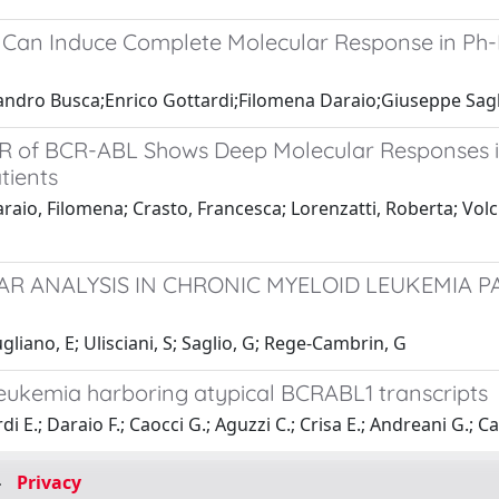
s Can Induce Complete Molecular Response in Ph
ndro Busca;Enrico Gottardi;Filomena Daraio;Giuseppe Sagl
PCR of BCR-ABL Shows Deep Molecular Responses 
tients
io, Filomena; Crasto, Francesca; Lorenzatti, Roberta; Volche
AR ANALYSIS IN CHRONIC MYELOID LEUKEMIA P
iugliano, E; Ulisciani, S; Saglio, G; Rege-Cambrin, G
leukemia harboring atypical BCRABL1 transcripts
E.; Daraio F.; Caocci G.; Aguzzi C.; Crisa E.; Andreani G.; Caci
-
Privacy