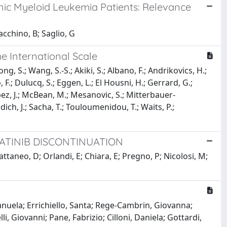
nic Myeloid Leukemia Patients: Relevance
acchino, B; Saglio, G
e International Scale
ng, S.; Wang, S.-S.; Akiki, S.; Albano, F.; Andrikovics, H.;
, F.; Dulucq, S.; Eggen, L.; El Housni, H.; Gerrard, G.;
opez, J.; McBean, M.; Mesanovic, S.; Mitterbauer-
dich, J.; Sacha, T.; Touloumenidou, T.; Waits, P.;
MATINIB DISCONTINUATION
Cattaneo, D; Orlandi, E; Chiara, E; Pregno, P; Nicolosi, M;
Emanuela; Errichiello, Santa; Rege-Cambrin, Giovanna;
i, Giovanni; Pane, Fabrizio; Cilloni, Daniela; Gottardi,