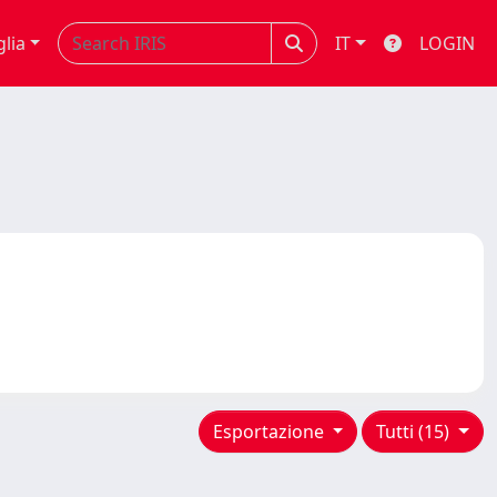
glia
IT
LOGIN
Esportazione
Tutti (15)