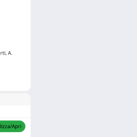
ti, A.
lizza/Apri