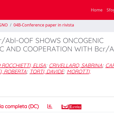
Home
Sfo
EGNO
04B-Conference paper in rivista
cr/Abl-OOF SHOWS ONCOGENIC
AC AND COOPERATION WITH Bcr/Ab
 ROCCHIETTI, ELISA
;
CRIVELLARO, SABRINA
;
CAR
I, ROBERTA
;
TORTI, DAVIDE
;
MOROTTI,
a completa (DC)