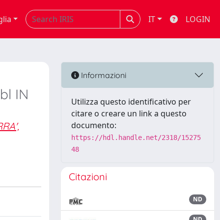
glia
IT
LOGIN
Informazioni
l IN
Utilizza questo identificativo per
citare o creare un link a questo
RA',
documento:
https://hdl.handle.net/2318/15275
48
Citazioni
ND
ND