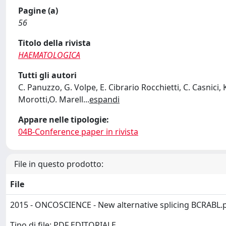
Pagine (a)
56
Titolo della rivista
HAEMATOLOGICA
Tutti gli autori
C. Panuzzo, G. Volpe, E. Cibrario Rocchietti, C. Casnici, K.
Morotti,O. Marell
...
espandi
Appare nelle tipologie:
04B-Conference paper in rivista
File in questo prodotto:
File
2015 - ONCOSCIENCE - New alternative splicing BCRABL.
Tipo di file: PDF EDITORIALE