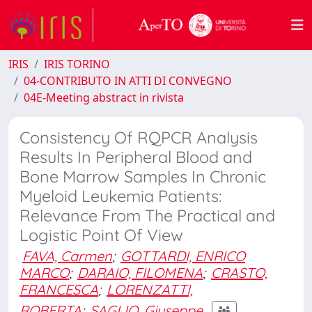
IRIS
IRIS TORINO
04-CONTRIBUTO IN ATTI DI CONVEGNO
04E-Meeting abstract in rivista
Consistency Of RQPCR Analysis
Results In Peripheral Blood and
Bone Marrow Samples In Chronic
Myeloid Leukemia Patients:
Relevance From The Practical and
Logistic Point Of View
FAVA, Carmen
;
GOTTARDI, ENRICO
MARCO
;
DARAIO, FILOMENA
;
CRASTO,
FRANCESCA
;
LORENZATTI,
ROBERTA
;
SAGLIO, Giuseppe