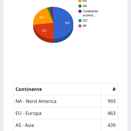
AS
SA
Continente
sconos…
AS
OC
NA
AF
EU
Continente
#
NA - Nord America
993
EU - Europa
463
AS - Asia
439