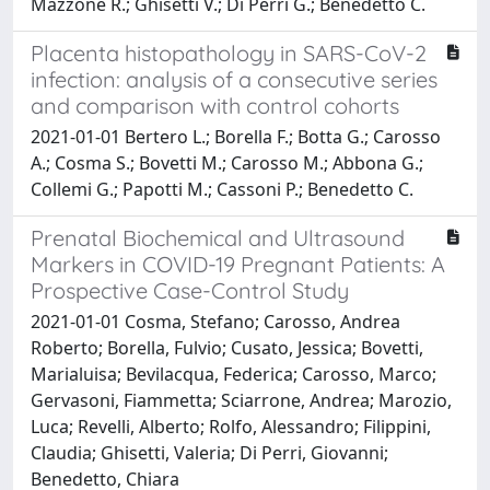
Mazzone R.; Ghisetti V.; Di Perri G.; Benedetto C.
Placenta histopathology in SARS-CoV-2
infection: analysis of a consecutive series
and comparison with control cohorts
2021-01-01 Bertero L.; Borella F.; Botta G.; Carosso
A.; Cosma S.; Bovetti M.; Carosso M.; Abbona G.;
Collemi G.; Papotti M.; Cassoni P.; Benedetto C.
Prenatal Biochemical and Ultrasound
Markers in COVID-19 Pregnant Patients: A
Prospective Case-Control Study
2021-01-01 Cosma, Stefano; Carosso, Andrea
Roberto; Borella, Fulvio; Cusato, Jessica; Bovetti,
Marialuisa; Bevilacqua, Federica; Carosso, Marco;
Gervasoni, Fiammetta; Sciarrone, Andrea; Marozio,
Luca; Revelli, Alberto; Rolfo, Alessandro; Filippini,
Claudia; Ghisetti, Valeria; Di Perri, Giovanni;
Benedetto, Chiara