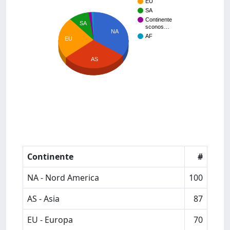
EU
SA
Continente
SA
sconos…
NA
AF
EU
AS
Continente
#
NA - Nord America
100
AS - Asia
87
EU - Europa
70