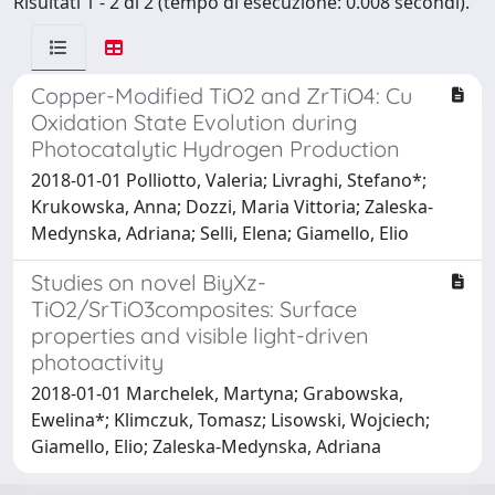
Risultati 1 - 2 di 2 (tempo di esecuzione: 0.008 secondi).
Copper-Modified TiO2 and ZrTiO4: Cu
Oxidation State Evolution during
Photocatalytic Hydrogen Production
2018-01-01 Polliotto, Valeria; Livraghi, Stefano*;
Krukowska, Anna; Dozzi, Maria Vittoria; Zaleska-
Medynska, Adriana; Selli, Elena; Giamello, Elio
Studies on novel BiyXz-
TiO2/SrTiO3composites: Surface
properties and visible light-driven
photoactivity
2018-01-01 Marchelek, Martyna; Grabowska,
Ewelina*; Klimczuk, Tomasz; Lisowski, Wojciech;
Giamello, Elio; Zaleska-Medynska, Adriana