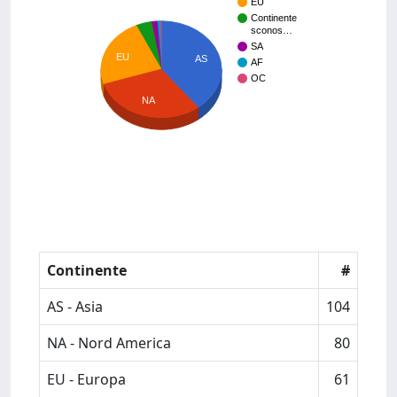
EU
Continente
sconos…
SA
EU
AS
AF
OC
NA
Continente
#
AS - Asia
104
NA - Nord America
80
EU - Europa
61