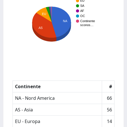
EU
SA
AF
EU
OC
NA
Continente
sconos…
AS
Continente
#
NA - Nord America
66
AS - Asia
56
EU - Europa
14