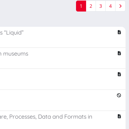
1
2
3
4
 “Liquid”
 in museums
re, Processes, Data and Formats in