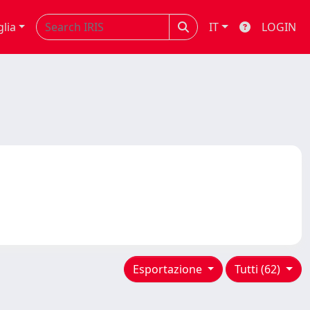
glia
IT
LOGIN
Esportazione
Tutti (62)