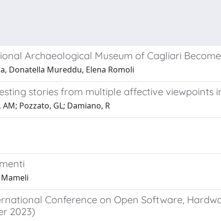
ional Archaeological Museum of Cagliari Becomes
a, Donatella Mureddu, Elena Romoli
ting stories from multiple affective viewpoints
as, AM; Pozzato, GL; Damiano, R
imenti
a Mameli
ternational Conference on Open Software, Hardwa
er 2023)