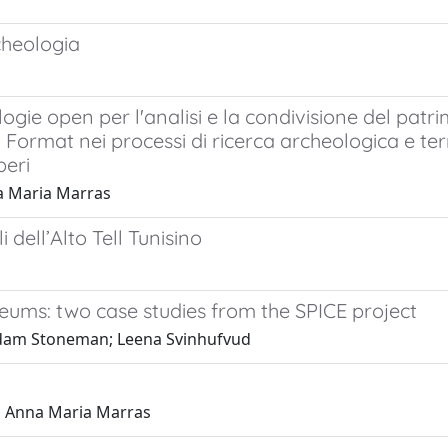
cheologia
ie open per l'analisi e la condivisione del patrim
rmat nei processi di ricerca archeologica e terr
beri
a Maria Marras
 dell’Alto Tell Tunisino
useums: two case studies from the SPICE project
Adam Stoneman; Leena Svinhufvud
, Anna Maria Marras