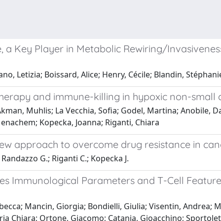
a Key Player in Metabolic Rewiring/Invasivene
, Letizia; Boissard, Alice; Henry, Cécile; Blandin, Stéphani
herapy and immune-killing in hypoxic non-small c
; Akman, Muhlis; La Vecchia, Sofia; Godel, Martina; Anobile,
enachem; Kopecka, Joanna; Riganti, Chiara
new approach to overcome drug resistance in can
 Randazzo G.; Riganti C.; Kopecka J.
es Immunological Parameters and T-Cell Features
becca; Mancin, Giorgia; Bondielli, Giulia; Visentin, Andrea; M
ria Chiara; Ortone, Giacomo; Catania, Gioacchino; Sportole