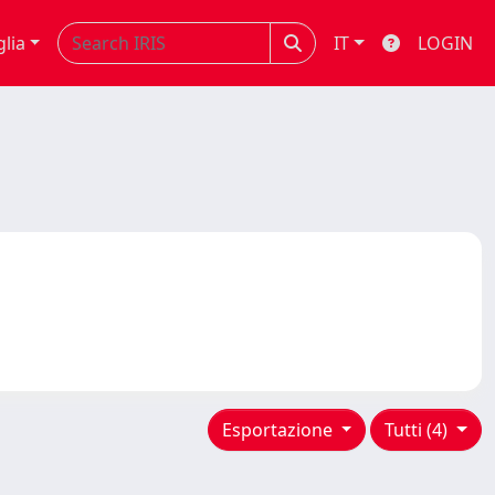
glia
IT
LOGIN
Esportazione
Tutti (4)