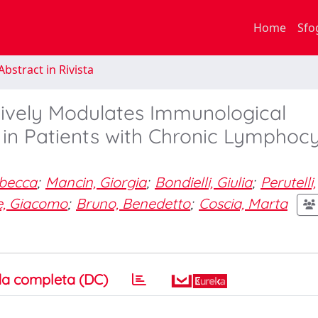
Home
Sfo
bstract in Rivista
tively Modulates Immunological
in Patients with Chronic Lymphocy
ebecca
;
Mancin, Giorgia
;
Bondielli, Giulia
;
Perutelli,
e, Giacomo
;
Bruno, Benedetto
;
Coscia, Marta
a completa (DC)