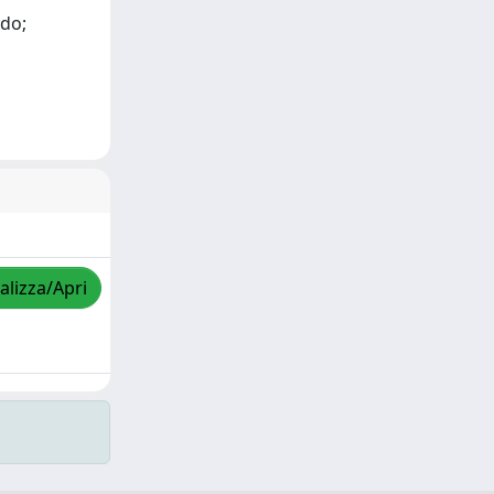
rdo;
alizza/Apri