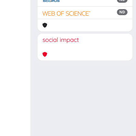
ND
social impact