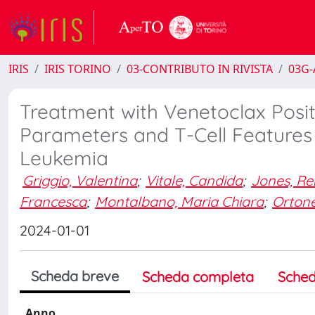
IRIS
IRIS TORINO
03-CONTRIBUTO IN RIVISTA
03G-A
Treatment with Venetoclax Posi
Parameters and T-Cell Features 
Leukemia
Griggio, Valentina
;
Vitale, Candida
;
Jones, R
Francesca
;
Montalbano, Maria Chiara
;
Orton
2024-01-01
Scheda breve
Scheda completa
Sched
Anno