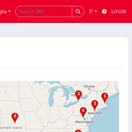
glia
IT
LOGIN