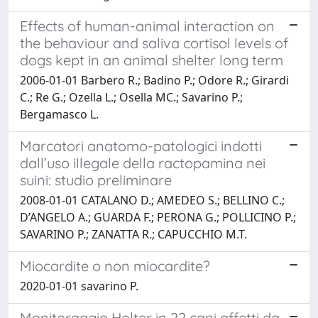
Effects of human-animal interaction on
the behaviour and saliva cortisol levels of
dogs kept in an animal shelter long term
2006-01-01 Barbero R.; Badino P.; Odore R.; Girardi
C.; Re G.; Ozella L.; Osella MC.; Savarino P.;
Bergamasco L.
Marcatori anatomo-patologici indotti
dall’uso illegale della ractopamina nei
suini: studio preliminare
2008-01-01 CATALANO D.; AMEDEO S.; BELLINO C.;
D’ANGELO A.; GUARDA F.; PERONA G.; POLLICINO P.;
SAVARINO P.; ZANATTA R.; CAPUCCHIO M.T.
Miocardite o non miocardite?
2020-01-01 savarino P.
Monitoraggio Holter in 22 cani affetti da