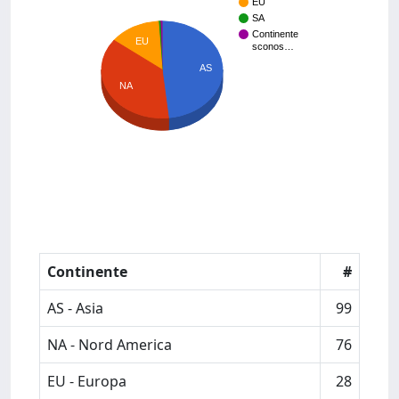
EU
SA
Continente
EU
sconos…
AS
NA
Continente
#
AS - Asia
99
NA - Nord America
76
EU - Europa
28