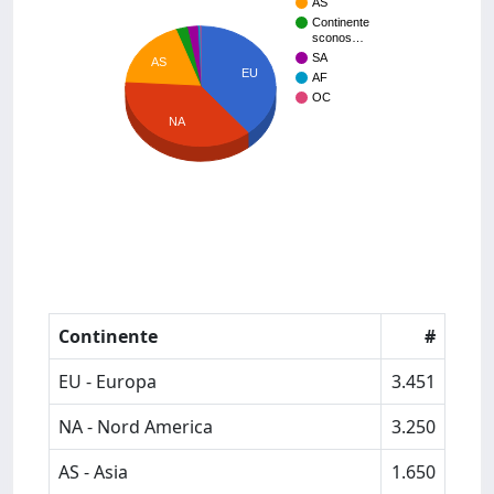
AS
Continente
sconos…
SA
AS
EU
AF
OC
NA
Continente
#
EU - Europa
3.451
NA - Nord America
3.250
AS - Asia
1.650