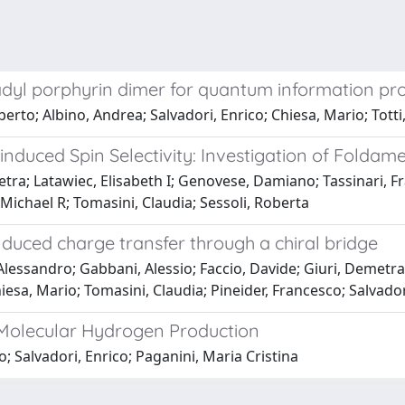
yl porphyrin dimer for quantum information pr
lberto; Albino, Andrea; Salvadori, Enrico; Chiesa, Mario; Tott
ty-induced Spin Selectivity: Investigation of Fol
metra; Latawiec, Elisabeth I; Genovese, Damiano; Tassinari,
 Michael R; Tomasini, Claudia; Sessoli, Roberta
induced charge transfer through a chiral bridge
Alessandro; Gabbani, Alessio; Faccio, Davide; Giuri, Demetra;
esa, Mario; Tomasini, Claudia; Pineider, Francesco; Salvadori
 Molecular Hydrogen Production
o; Salvadori, Enrico; Paganini, Maria Cristina