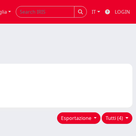
glia
IT
LOGIN
Esportazione
Tutti (4)