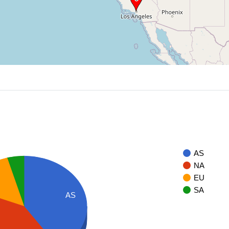
AS
NA
EU
SA
AS